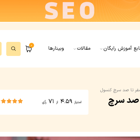
0
ابع آموزش رایگان
مقالات
وبینارها
فر تا صد سرچ کنسول
 صد سرچ
71
4.59
امتیاز
از
رأی