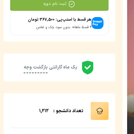
ثبت نام دوره
هر قسط با اسنپ‌پی:
367,500
تومان
۴ قسط ماهانه. بدون سود، چک و ضامن.
یک ماه گارانتی
بازگشت وجه
تعداد دانشجو :
1,212