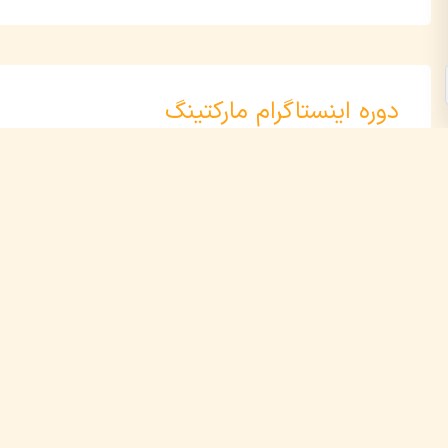
دوره اینستاگرام مارکتینگ
اینستاگرام با بیش از ۴۰ میلیون کاربر فعال در ایران، ی
خیلی‌ها تصمیم می‌گیرند در این شبکه اجتماعی یک آنلاین‌شاپ راه‌انداز
افراد بعد از مدتی فعالیت، نه‌تنها به مخاطبان هدفشان نمی‌رسند، بلکه
اگر شما هم جزو همین دسته هستید و کمی ناامید شدید و با خودتان فکر
شاید حتی حس کنید موفق شدن در آن، کار هر کسی نیست. اما واقعیت 
اگر از رشد سریع پیج رقبایتان شگفت‌زده شده‌اید و با اینکه تلاش می‌کن
گرفته‌اید و با تکنیک‌های درست بازاریابی در آن آشنا نیستید. خبر خوب
پردرآمد بگیرید.