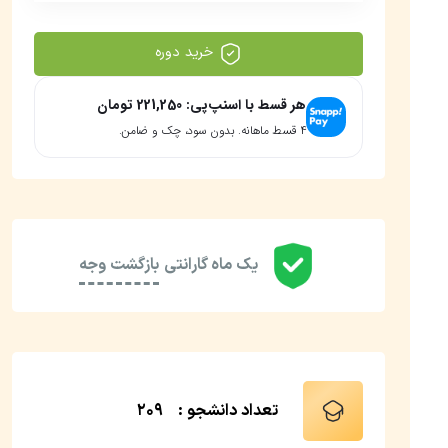
خرید دوره
هر قسط با اسنپ‌پی:
221,250
تومان
۴ قسط ماهانه. بدون سود، چک و ضامن.
یک ماه گارانتی
بازگشت وجه
تعداد دانشجو :
209