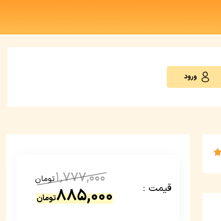
ورود
1,777,000
تومان
قیمت :
885,000
تومان