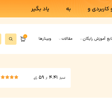
0
ابع آموزش رایگان
مقالات
وبینارها
59
4.41
امتیاز
از
رأی