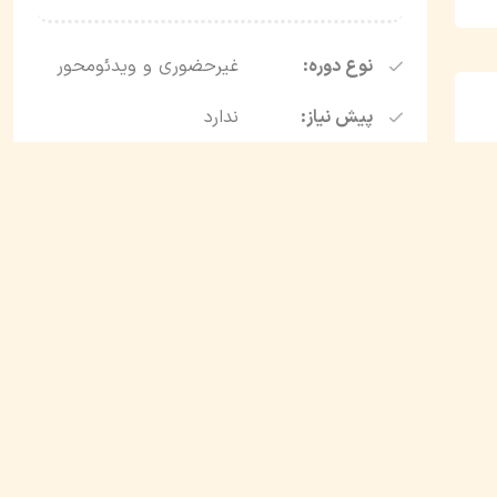
نوع دوره:
غیرحضوری و ویدئومحور
پیش نیاز:
ندارد
تاریخ شروع:
شهریور ۱۴۰۲
تاریخ بروزرسانی:
آذر ۱۴۰۳
مدت زمان:
7 ساعت
تعداد سرفصل ها:
20 سرفصل
روش دریافت:
اسپات پلیر
روش پشتیبانی:
وبینار پرسش و پاسخ
درصد پیشرفت
90 درصد