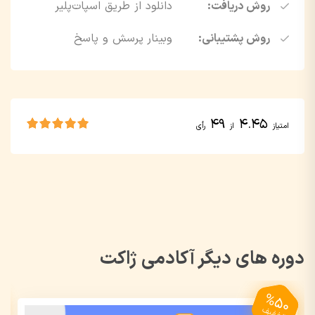
روش دریافت:
دانلود از طریق اسپات‌پلیر
روش پشتیبانی:
وبینار پرسش و پاسخ
49
4.45
امتیاز
از
رأی
دوره های دیگر آکادمی ژاکت
%50
تخفیف