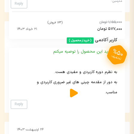
مدرسین:
Reply
1,155,000 تومان
(163 فروش)
577,000 تومان
۲۱ خرداد ۱۴۰۳
کاربر آکادمی
( خریدار محصول )
%50
خرید این محصول را توصیه میکنم
تخفیف
به نظرم دوره کاربردی و مفیدی هست.
به دور از مقدمه چینی های غیر ضروری کاربردی و
مناسب.
Reply
۲۶ اردیبهشت ۱۴۰۳