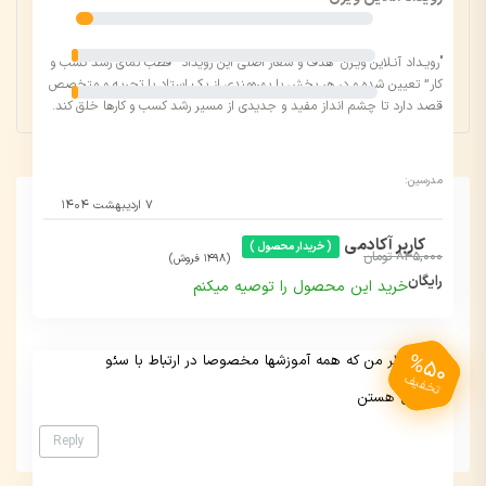
3 ستاره
3
2 ستاره
1
"رویـداد آنـلاین ویـژن" هدف و شعار اصلی این رویداد “قطب نمای رشد کسب و
کار” تعیین شده و در هر بخش با بهره‌مندی از یک استاد با تجربه و متخصص
1 ستاره
1
قصد دارد تا چشم انداز مفید و جدیدی از مسیر رشد کسب و کارها خلق کند.
مدرسین:
۷ اردیبهشت ۱۴۰۴
کاربر آکادمی
( خریدار محصول )
845,000 تومان
(1498 فروش)
رایگان
خرید این محصول را توصیه میکنم
%50
به نظر من که همه آموزشها مخصوصا در ارتباط با سئو
تخفیف
عالی هستن
Reply