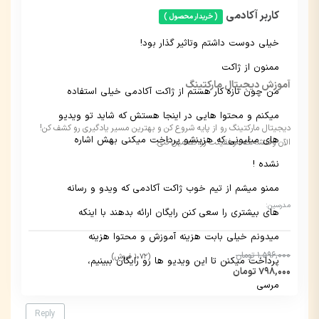
کاربر آکادمی
( خریدار محصول )
خیلی دوست داشتم وتاثیر گذار بود!
ممنون از ژاکت
آموزش دیجیتال مارکتینگ
من چون تازه کار هستم از ژاکت آکادمی خیلی استفاده
میکنم و محتوا هایی در اینجا هستش که شاید تو ویدیو
دیجیتال مارکتینگ رو از پایه شروع کن و بهترین مسیر یادگیری رو کشف کن!
های میلیونی که هزینشو پرداخت میکنی بهش اشاره
الآن وقتشه که موفقیتت رو تضمین کنی.
نشده !
ممنو میشم از تیم خوب ژاکت آکادمی که ویدو و رسانه
مدرسین:
های بیشتری را سعی کنن رایگان ارائه بدهند با اینکه
میدونم خیلی بابت هزینه آموزش و محتوا هزینه
1,596,000 تومان
(1072 فروش)
پرداخت میکنن تا این ویدیو ها رو رایگان ببینیم،
798,000 تومان
مرسی
Reply