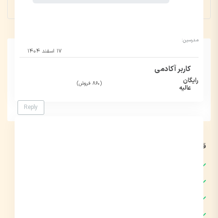
1 ستاره
0
مدرسین:
۱۷ اسفند ۱۴۰۴
کاربر آکادمی
رایگان
(860 فروش)
عالیه
Reply
قوانین ثبت دیدگاه
دیدگاه های فینگلیش تایید نخواهند شد.
دیدگاه های نامرتبط به مطلب تایید نخواهد شد.
از درج دیدگاه های تکراری پرهیز نمایید.
امتیاز دادن به دوره فقط مخصوص دانشجویان دوره می باشد.