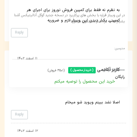
به نظرم نه فقط برای کمپین فروش نوروز برای اجرای هر
در این وبینار قراره با بخش های پرکاربرد در نسخه جدید گوگل آنالیتیکس آشنا
کمپینی یکبار دیدن این وبینار لازم و ضروریه
بشیم که به درد سئو سایتمون میخوره!
Reply
مدرسین:
۱۱ اسفند ۱۴۰۲
کاربر آکادمی
284,000 تومان
( خریدار محصول )
(3501 فروش)
رایگان
خرید این محصول را توصیه میکنم
اصلا نشد ببینم ویوید شو میخام
Reply
۱۲ اسفند ۱۴۰۲