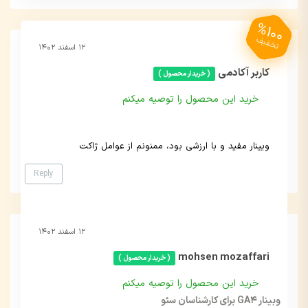
%100
تخفیف
۱۲ اسفند ۱۴۰۲
کاربر آکادمی
( خریدار محصول )
خرید این محصول را توصیه میکنم
ویینار مفید و با ارزشی بود، ممنونم از عوامل ژاکت
Reply
۱۲ اسفند ۱۴۰۲
mohsen mozaffari
( خریدار محصول )
خرید این محصول را توصیه میکنم
وبینار GA4 برای کارشناسان سئو