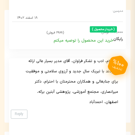
مدرسین:
۱۸ اسفند ۱۴۰۲
( خریدار محصول )
284,000 تومان
(2968 فروش)
رایگان
خرید این محصول را توصیه میکنم
%100
با سلام، ادب و تشکر فراوان، آقای مدیر بسیار عالی ارائه
تخفیف
فرنودند با تبریک سال جدید و آرزوی سلامتی و موفقیت
برای جنابعالی و همکاران محترمتان با احترام، دکتر
میرانصاری، مجتمع آموزشی، پژوهشی آبتین برکه،
اصفهان، احمدآباد
Reply