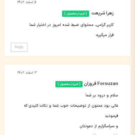
۵ اسفند ۱۴۰۲
زهرا شریعت
( خریدار محصول )
کاربر گرامی، محتوای ضبط شده امروز در اختیار شما
قرار میگیره.
Reply
۳ اسفند ۱۴۰۲
Forouzan فروزان
( خریدار محصول )
سلام و درود بر شما
عالی بود ممنون از توضیحات خوب شما و نکات کلیدی که
فرمودید
و سپاسگزارم از دعوتتان