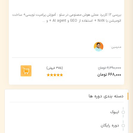
بررسی 12 کاربرد عملی هوش مصنوعی در سئو : آموزش پرامپت نویسی+ ساخت
اتومیشن با N8N + استفاده از GEO و AI agent + و ...
مدرسین:
2,290,000 تومان
(375 فروش)
668,000 تومان
دسته‌ بندی دوره ها
ایبوک
دوره رایگان