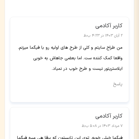
کاربر آکادمی
۲ آبان ۱۴۰۳ در ۴:۲۳ ب٫ظ
من طراح سایتم و کلی از طرح های اولیه رو با فیگما میزنم.
واقعا کمک کننده ست. اما بعضی جاهاش به خوبی
ایلاستریتور نیست و طرح خوب در نمیاد.
پاسخ
کاربر آکادمی
۷ مرداد ۱۴۰۳ در ۵:۰۸ ب٫ظ
فیگما خیلی خوبه. توی این تابستون که برقا هی میره فیگما