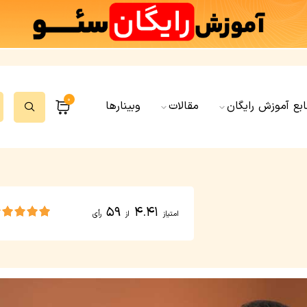
0
ابع آموزش رایگان
مقالات
وبینارها
59
4.41
امتیاز
از
رأی