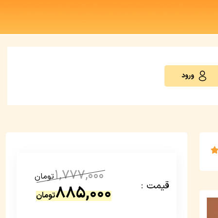
ورود
1,777,000
تومان
قیمت :
885,000
تومان