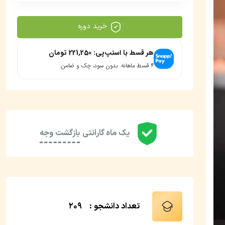
خرید دوره
هر قسط با اسنپ‌پی:
221,250
تومان
۴ قسط ماهانه. بدون سود، چک و ضامن.
یک ماه گارانتی
بازگشت وجه
تعداد دانشجو :
209