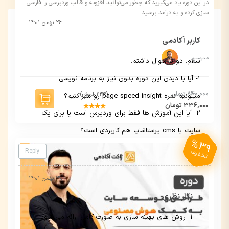
در این دوره یاد می‌گیرید که چطور می‌توانید افزونه و قالب وردپرسی را فارسی
سازی کرده و به درآمد برسید.
۲۶ بهمن ۱۴۰۱
کاربر آکادمی
مدرسین:
سلام. دو تا سوال داشتم.
۱- آیا با دیدن این دوره بدون نیاز به برنامه نویسی
840,000 تومان
(1134 فروش)
میتونیم نمره page speed insight رو سبز کنیم؟
336,000 تومان
۲- آیا این آموزش ها فقط برای وردپرس است یا برای یک
سایت با cms پرستاشاپ هم کاربردی است؟
%39
Reply
تخفیف
۳۰ بهمن ۱۴۰۱
نگار نظری
1- روش های بهینه سازی به صورت کامل ارائه می شود