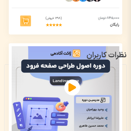
845,000 تومان
(1298 فروش)
رایگان
نظرات کاربران
3.6
25 رأی