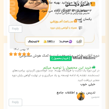
و با کمک آنها میتوانید بهینه سازی را اعمال کنید
2- مفاهیمی که آموزش داده می شود در همهCMS ها
یکسان است
Reply
۱۶ بهمن ۱۴۰۱
دوره آنلاین طراحی و توسعه سایت به کمک هوش مصنوعی
Milad Nadimi
( خریدار محصول )
خرید این محصول را توصیه میکنم
در این دوره یک سایت یا فروشگاه بهینه، چند اتوماسیون کاربردی، پرامپت‌های
تست‌شده، نقشه راه ادامه توسعه رو یاد میگیری و در نهایت گواهی پایان دوره
معتبر دریافت کنید.
خیلی خوب
تدریس روان و اطلاعات جامع.
مدرسین:
Reply