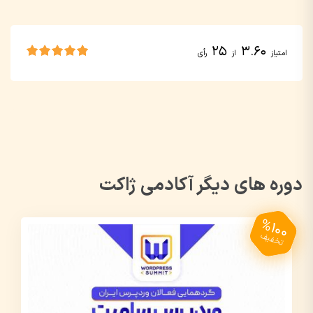
25
3.60
امتیاز
از
رأی
دوره های دیگر آکادمی ژاکت
%100
تخفیف