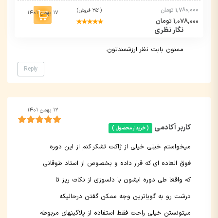
1,780,000 تومان
(351 فروش)
۱۷ بهمن ۱۴۰۱
1,078,000 تومان
نگار نظری
ممنون بابت نظر ارزشمندتون.
Reply
۱۲ بهمن ۱۴۰۱
کاربر آکادمی
( خریدار محصول )
میخواستم خیلی خیلی از ژاکت تشکر کنم از این دوره
فوق العاده ای که قرار داده و بخصوص از استاد طوقانی
که واقعا طی دوره ایشون با دلسوزی از نکات ریز تا
درشت رو به گویاترین وجه ممکن گفتن درحالیکه
میتونستن خیلی راحت فقط استفاده از پلاگینهای مربوطه