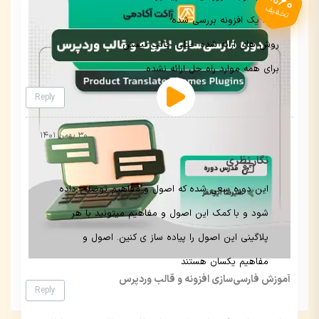
%60
تخفیف
فقط یک افزونه بررسی شده
روش های ارائه شده خیلی جالب نیستن
برای همه موارد راه حل ارائه نشده.
Reply
۳۰ بهمن ۱۴۰۱
نگار نظری
این دوره سعی شده که اصول و مفاهیم توضیح داده
شود و با کمک این اصول و مفاهیم میتونید با هر
پلاگینی این اصول را پیاده ساز ی کنین. اصول و
مفاهیم یکسان هستند
آموزش فارسی‌سازی افزونه‌ و قالب‌ وردپرس
Reply