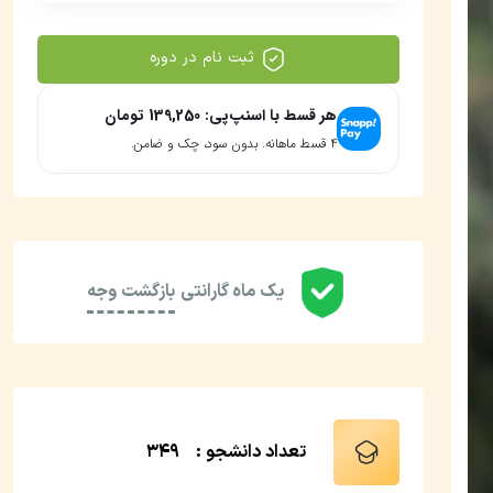
ثبت نام در دوره
هر قسط با اسنپ‌پی:
139,250
تومان
۴ قسط ماهانه. بدون سود، چک و ضامن.
یک ماه گارانتی
بازگشت وجه
تعداد دانشجو :
349