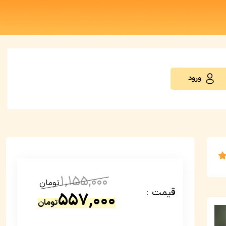
ورود
1,155,000
تومان
قیمت :
557,000
تومان