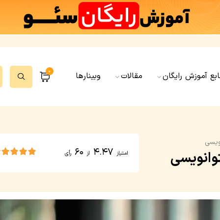
0
ابع آموزش رایگان
مقالات
وبینارها
ویسی
60
4.47
وانویسی
امتیاز
از
رأی