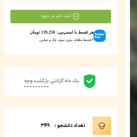
ثبت نام در دوره
هر قسط با اسنپ‌پی:
139,250
تومان
۴ قسط ماهانه. بدون سود، چک و ضامن.
یک ماه گارانتی
بازگشت وجه
تعداد دانشجو :
349