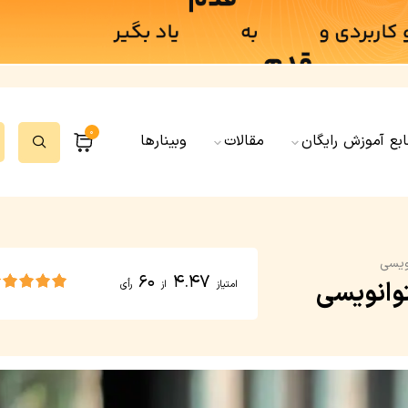
0
ابع آموزش رایگان
مقالات
وبینارها
ویسی
60
4.47
وانویسی
امتیاز
از
رأی