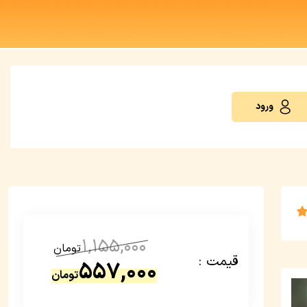
ورود
1,155,000
تومان
قیمت :
557,000
تومان