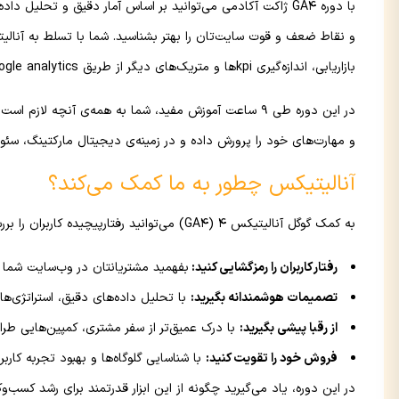
با دوره GA4 ژاکت آکادمی می‌توانید بر اساس آمار دقیق و تحلیل
و نقاط ضعف و قوت سایت‌تان را بهتر بشناسید. شما با تسلط به آنالیتی
بازاریابی، اندازه‌گیری kpiها و متریک‌های دیگر از طریق google analytics گزارش کامل و جامعی از داده‌های سایت خود به دست آورید.
در این دوره طی 9 ساعت آموزش مفید، شما به همه‌ی آنچه ل
و مهارت‌های خود را پرورش داده و در زمینه‌ی دیجیتال مارکتینگ، سئو 
آنالیتیکس چطور به ما کمک می‌کند؟
به کمک گوگل آنالیتیکس 4 (GA4) می‌توانید رفتارپیچیده کاربران را بررسی و آن‌ها را مطابق با نیازشان هدایت کنید. با GA4 می‌توانید:
رفتار کاربران را رمزگشایی کنید:
بفهمید مشتریانتان در وب‌سایت شما چ
تصمیمات هوشمندانه بگیرید:
با تحلیل داده‌های دقیق، استراتژی‌های
از رقبا پیشی بگیرید:
با درک عمیق‌تر از سفر مشتری، کمپین‌هایی طراح
فروش خود را تقویت کنید:
با شناسایی گلوگاه‌ها و بهبود تجربه کاربر، درآمد آنل
در این دوره، یاد می‌گیرید چگونه از این ابزار قدرتمند برای رشد کسب‌وکا