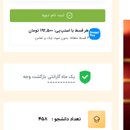
ثبت نام دوره
هر قسط با اسنپ‌پی:
192,500
تومان
۴ قسط ماهانه. بدون سود، چک و ضامن.
یک ماه گارانتی
بازگشت وجه
تعداد دانشجو :
458