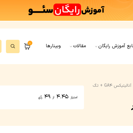
0
ابع آموزش رایگان
مقالات
وبینارها
دوره گوگل آنالیتیکس GA4 + تگ
49
4.45
امتیاز
از
رأی