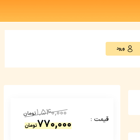
ورود
1,540,000
تومان
قیمت :
770,000
تومان